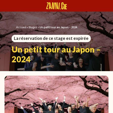
Panneau de gestion des cookies
Accueil
»
Stages
»
Un petit tour au Japon – 2024
La réservation de ce stage est expirée
Un petit tour au Japon –
2024