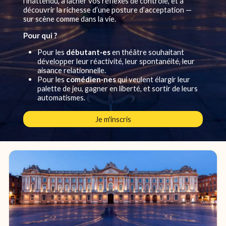
l’inattendu, à lâcher vos réflexes de contrôle, et à
découvrir la richesse d’une posture d’acceptation —
sur scène comme dans la vie.
Pour qui ?
Pour les
débutant·es
en théâtre souhaitant
développer leur réactivité, leur spontanéité, leur
aisance relationnelle.
Pour les
comédien·nes
qui veulent élargir leur
palette de jeu, gagner en liberté, et sortir de leurs
automatismes.
Je m'inscris