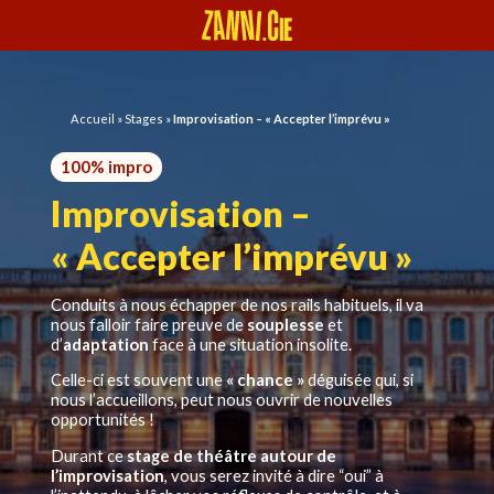
Panneau de gestion des cookies
Accueil
»
Stages
»
Improvisation – « Accepter l’imprévu »
100% impro
Improvisation –
« Accepter l’imprévu »
Conduits à nous échapper de nos rails habituels, il va
nous falloir faire preuve de
souplesse
et
d’
adaptation
face à une situation insolite.
Celle-ci est souvent une
«
chance »
déguisée qui, si
nous l’accueillons, peut nous ouvrir de nouvelles
opportunités !
Durant ce
stage de théâtre autour de
l’improvisation
, vous serez invité à dire “oui” à