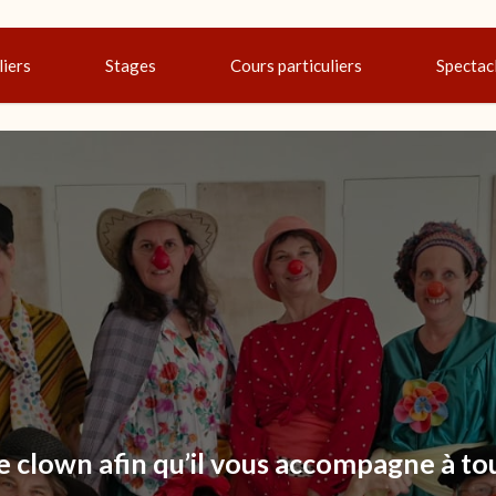
liers
Stages
Cours particuliers
Spectac
e clown afin qu’il vous accompagne
à to