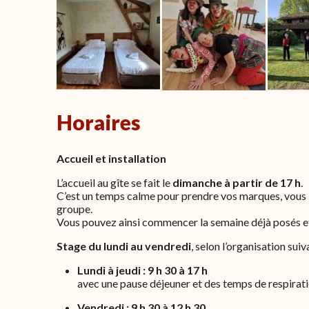
Horaires
Accueil et installation
L’accueil au gîte se fait le
dimanche à partir de 17 h
.
C’est un temps calme pour prendre vos marques, vous in
groupe.
Vous pouvez ainsi commencer la semaine déjà posés et
Stage du l
undi au vendredi
, selon l’organisation suiv
Lundi à jeudi :
9 h 30 à 17 h
avec une pause déjeuner et des temps de respirati
Vendredi :
9 h 30 à 12 h 30.