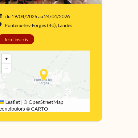
du 19/04/2026
au 24/04/2026
Pontenx-les-Forges (40), Landes
Je m'inscris
+
−
|
©
Leaflet
OpenStreetMap
contributors ©
CARTO