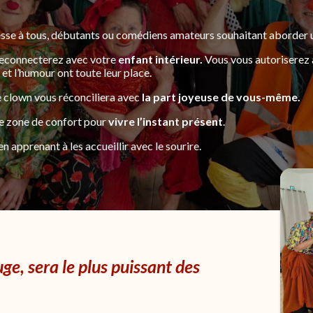
sse à tous, débutants ou comédiens amateurs souhaitant aborder un 
 reconnecterez avec votre
enfant intérieur.
Vous vous autoriserez 
et l’humour ont toute leur place.
le clown vous réconciliera avec
la part joyeuse de vous-même.
re zone de confort pour
vivre l’instant présent
.
n apprenant à les accueillir avec le sourire.
ge, sera le plus puissant des