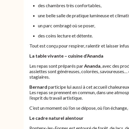
des chambres très confortables,
une belle salle de pratique lumineuse et climat
un parc ombragé où se poser,
des coins lecture et détente.
Tout est conçu pour respirer, ralentir et laisser inf
La table vivante – cuisine d’Ananda
Les repas sont préparés par
Ananda
, avec des pro
assiettes sont généreuses, colorées, savoureuses… e
stagiaires.
Bernard
participe lui aussi à cet accueil chaleureux,
Les repas se prennent en commun, dans une atmosph
l’esprit du travail artistique.
C’est un moment où l’on se dépose, où l’on échange, 
Le cadre naturel alentour
Pontenx-les-Forges est entouré de forêt, de lacs, de