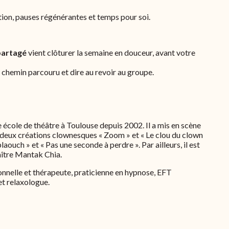
tion, pauses régénérantes et temps pour soi.
partagé
vient clôturer la semaine en douceur, avant votre
 chemin parcouru et dire au revoir au groupe.
cole de théâtre à Toulouse depuis 2002. Il a mis en scène
eux créations clownesques « Zoom » et « Le clou du clown
laouch » et « Pas une seconde à perdre ». Par ailleurs, il est
aître Mantak Chia.
nelle et thérapeute, praticienne en hypnose, EFT
et relaxologue.