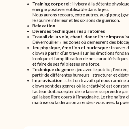
Training corporel :
il visera à la détente physiqu
énergie positive réutilisable dans le jeu.
Nous aurons recours, entre autres, au qi gong (gy
le sourire intérieur et les six sons de guérison.
Relaxation
Diverses techniques respiratoires
Travail de la voix, chant, danse libre improvis
Déverrouiller » les zones où demeurent des bloca
Jeu physique, émotion et burlesque :
trouver d
clown à partir d’un travail sur les émotions fondam
ironique et l’amplification de nos caractéristiq
et faire de ses faiblesses une force.
Technique du genre :
jeu avec le public ; l’entrée
partir de différentes humeurs ; structurer et dést
Improvisation :
c’est un travail qui nous ramène 
clown sont des genres où la créativité est constam
l’acteur doit accepter de se laisser surprendre pa
qui laisse libre cours à l’imaginaire. Le rire naîtra
maîtrisé où la déraison a rendez-vous avec la poés