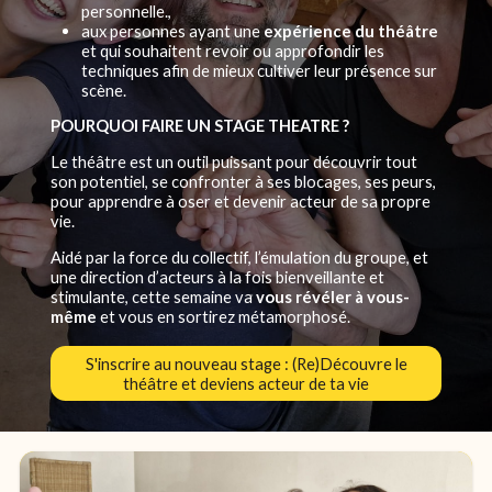
personnelle.,
aux personnes ayant une
expérience du théâtre
et qui souhaitent revoir ou approfondir les
techniques afin de mieux cultiver leur présence sur
scène.
POURQUOI FAIRE UN STAGE THEATRE ?
Le théâtre est un outil puissant pour découvrir tout
son potentiel, se confronter à ses blocages, ses peurs,
pour apprendre à oser et devenir acteur de sa propre
vie.
Aidé par la force du collectif, l’émulation du groupe, et
une direction d’acteurs à la fois bienveillante et
stimulante, cette semaine va
vous révéler à vous-
même
et vous en sortirez métamorphosé.
S'inscrire au nouveau stage : (Re)Découvre le
théâtre et deviens acteur de ta vie