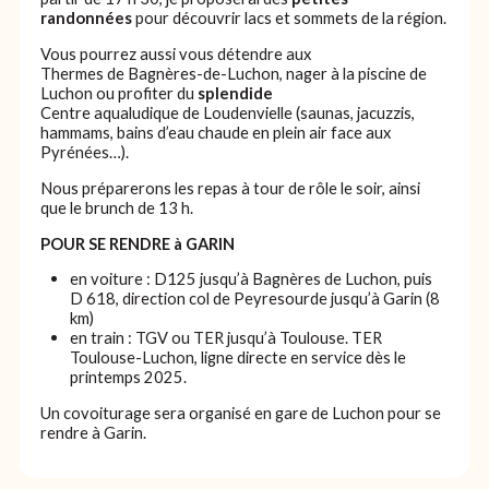
randonnées
pour découvrir lacs et sommets de la région.
Vous pourrez aussi vous détendre aux
Thermes de Bagnères-de-Luchon
, nager à la piscine de
Luchon ou profiter du
splendide
Centre aqualudique de Loudenvielle
(saunas, jacuzzis,
hammams, bains d’eau chaude en plein air face aux
Pyrénées…).
Nous préparerons les repas à tour de rôle le soir, ainsi
que le brunch de 13 h.
POUR SE RENDRE à GARIN
en voiture : D125 jusqu’à Bagnères de Luchon, puis
D 618, direction col de Peyresourde jusqu’à Garin (8
km)
en train : TGV ou TER jusqu’à Toulouse. TER
Toulouse-Luchon, ligne directe en service dès le
printemps 2025.
Un covoiturage sera organisé en gare de Luchon pour se
rendre à Garin.