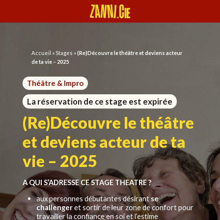
Panneau de gestion des cookies
Accueil
»
Stages
»
(Re)Découvre le théâtre et deviens acteur
de ta vie – 2025
Théâtre & Impro
La réservation de ce stage est expirée
(Re)Découvre le théâtre
et deviens acteur de ta
vie – 2025
A QUI S’ADRESSE CE STAGE THEATRE ?
aux personnes débutantes désirant
se
challenger
et sortir de leur zone de confort pour
travailler la confiance en soi et l’estime