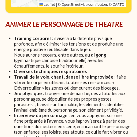
|
©
contributors ©
Leaflet
OpenStreetMap
CARTO
ANIMER LE PERSONNAGE DE THEATRE
Training corporel :
il visera à la détente physique
profonde, afin d’éliminer les tensions et de produire une
énergie positive réutilisable dans le jeu.
Nous aurons recours, entre autres, au
qi gong
(gymnastique chinoise traditionnelle) avec les
échauffements, le sourire intérieur.
Diverses techniques respiratoires
Travail de la voix, chant, danse libre improvisée :
faire
vibrer le corps en utilisant toutes ses ressources. «
Déverrouiller » les zones où demeurent des blocages.
Jeu physique :
trouver une démarche, des attitudes aux
personnages, se dépouiller de ses propres gestes
parasites, ; travail sur l’animalité, les éléments : identifier
l’animal emblème du personnage, son élément privilégié.
Interview du personnage :
en vous appuyant sur une
fiche préparée à l’avance, vous improviserez à partir des
questions du metteur en scène, en incarnant le personnage
(son enfance, ses loisirs, ses atouts, ce qui le fait vibrer ou