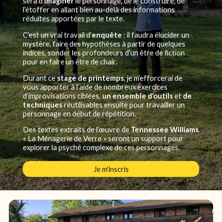
sera d’
imaginer
le personnage, de le construire, de
l’étoffer en allant bien au-delà des informations
réduites apportées par le texte.
C’est un vrai travail d’
enquête
: il faudra élucider un
mystère, faire des hypothèses à partir de quelques
indices, sonder les profondeurs d’un être de fiction
pour en faire un être de chair.
Durant ce
stage de printemps
, je m’efforcerai de
vous apporter à l’aide de nombreux exercices
d’improvisations ciblées,
un ensemble d’outils
et
de
techniques
réutilisables ensuite pour travailler un
personnage en début de répétition.
Des textes extraits de l’œuvre de
Tennessee Williams
« La Ménagerie de Verre » seront un support pour
explorer la psyché complexe de ces personnages.
Je m'inscris