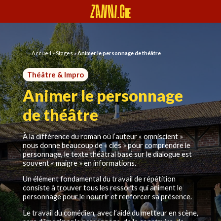
Panneau de gestion des cookies
Accueil
»
Stages
»
Animer le personnage de théâtre
Théâtre & Impro
Animer le personnage
de théâtre
À la différence du roman où l’auteur « omniscient »
nous donne beaucoup de « clés » pour comprendre le
personnage, le texte théâtral basé sur le dialogue est
souvent « maigre » en informations.
Un élément fondamental du travail de répétition
consiste à trouver tous les ressorts qui animent le
personnage pour le nourrir et renforcer sa présence.
Le travail du comédien, avec l’aide du metteur en scène,